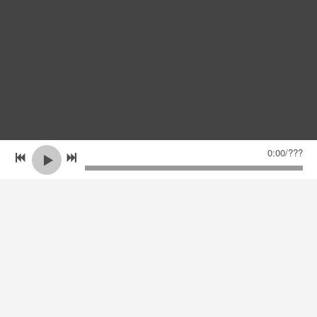
0:00
/
???